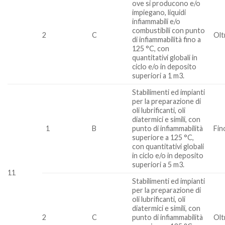
ove si producono e/o
impiegano, liquidi
infiammabili e/o
combustibili con punto
2
C
Olt
di infiammabilità fino a
125 °C, con
quantitativi globali in
ciclo e/o in deposito
superiori a 1 m3.
Stabilimenti ed impianti
per la preparazione di
oli lubrificanti, oli
diatermici e simili, con
1
B
punto di infiammabilità
Fin
superiore a 125 °C,
con quantitativi globali
in ciclo e/o in deposito
superiori a 5 m3.
11
Stabilimenti ed impianti
per la preparazione di
oli lubrificanti, oli
diatermici e simili, con
2
C
punto di infiammabilità
Olt