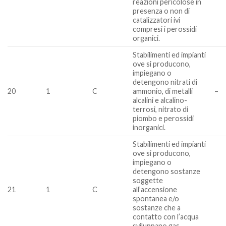
reazioni pericolose in
presenza o non di
catalizzatori ivi
compresi i perossidi
organici.
Stabilimenti ed impianti
ove si producono,
impiegano o
detengono nitrati di
20
1
C
ammonio, di metalli
–
alcalini e alcalino-
terrosi, nitrato di
piombo e perossidi
inorganici.
Stabilimenti ed impianti
ove si producono,
impiegano o
detengono sostanze
soggette
21
1
C
all’accensione
spontanea e/o
sostanze che a
contatto con l’acqua
sviluppano gas