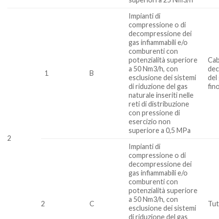
Impianti di
compressione o di
decompressione dei
gas infiammabili e/o
comburenti con
potenzialità superiore
Cab
a 50 Nm3/h, con
de
1
B
esclusione dei sistemi
del
di riduzione del gas
fin
naturale inseriti nelle
reti di distribuzione
con pressione di
esercizio non
superiore a 0,5 MPa
2
Impianti di
compressione o di
decompressione dei
gas infiammabili e/o
comburenti con
potenzialità superiore
a 50 Nm3/h, con
2
C
Tutt
esclusione dei sistemi
di riduzione del gas