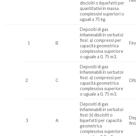
rie
disciolti o liquefatti per
quantitativi in massa
complessivi superiori o
uguali a 75 kg.
Depositi di gas
infiammabili in serbatoi
fissi: a) compressi per
1
B
Fin
capacità geometrica
complessiva superiore
o uguale a 0, 75 m3.
Depositi di gas
infiammabili in serbatoi
fissi: a) compressi per
2
C
Olt
capacità geometrica
complessiva superiore
o uguale a 0, 75 m3.
Depositi di gas
infiammabili in serbatoi
fissi: b) disciolti o
Dep
3
A
liquefatti per capacità
fin
geometrica
complessiva superiore