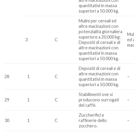
altre macinazioni con
quantitativi in massa
superiori a 50.000 kg.
Mulini per cereali ed
altre macinazioni con
potenzialità giornaliera
Mul
superiore a 20.000 kg;
3
C
ed 
Depositi di cereali e di
mac
altre macinazioni con
quantitativi in massa
superiori a 50.000 kg.
Depositi di cereali e di
altre macinazioni con
28
1
C
–
quantitativi in massa
superiori a 50.000 kg.
Stabilimenti ove si
29
1
C
producono surrogati
–
del caffè.
Zuccherifici e
30
1
C
raffinerie dello
–
zucchero.