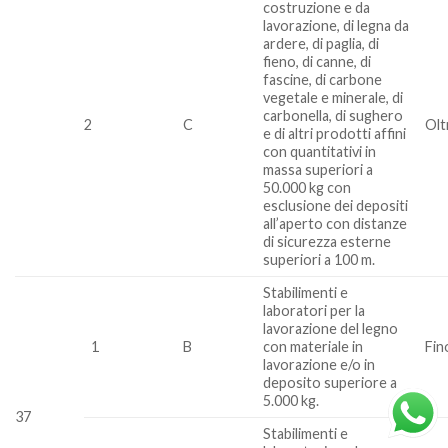
costruzione e da
lavorazione, di legna da
ardere, di paglia, di
fieno, di canne, di
fascine, di carbone
vegetale e minerale, di
carbonella, di sughero
2
C
Olt
e di altri prodotti affini
con quantitativi in
massa superiori a
50.000 kg con
esclusione dei depositi
all’aperto con distanze
di sicurezza esterne
superiori a 100 m.
Stabilimenti e
laboratori per la
lavorazione del legno
1
B
con materiale in
Fin
lavorazione e/o in
deposito superiore a
5.000 kg.
37
Stabilimenti e