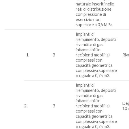
naturale inseriti nelle
reti di distribuzione
con pressione di
esercizio non
superiore a 0,5 MPa
Impianti di
riempimento, depositi,
rivendite di gas
infiammabili in
1
B
recipienti mobili: a)
Riv
compressi con
capacità geometrica
complessiva superiore
o uguale a 0,75 m3.
Impianti di
riempimento, depositi,
rivendite di gas
infiammabili in
Dep
2
B
recipienti mobili: a)
10 
compressi con
capacità geometrica
complessiva superiore
o uguale a 0,75 m3.