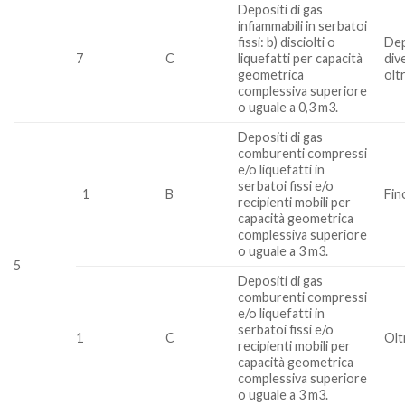
Depositi di gas
infiammabili in serbatoi
fissi: b) disciolti o
Dep
7
C
liquefatti per capacità
div
geometrica
olt
complessiva superiore
o uguale a 0,3 m3.
Depositi di gas
comburenti compressi
e/o liquefatti in
serbatoi fissi e/o
1
B
Fin
recipienti mobili per
capacità geometrica
complessiva superiore
o uguale a 3 m3.
5
Depositi di gas
comburenti compressi
e/o liquefatti in
serbatoi fissi e/o
1
C
Olt
recipienti mobili per
capacità geometrica
complessiva superiore
o uguale a 3 m3.