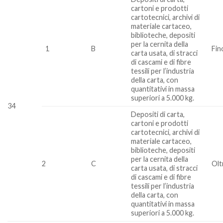
cartoni e prodotti
cartotecnici, archivi di
materiale cartaceo,
biblioteche, depositi
per la cernita della
1
B
Fin
carta usata, di stracci
di cascami e di fibre
tessili per l’industria
della carta, con
quantitativi in massa
superiori a 5.000 kg.
34
Depositi di carta,
cartoni e prodotti
cartotecnici, archivi di
materiale cartaceo,
biblioteche, depositi
per la cernita della
2
C
Olt
carta usata, di stracci
di cascami e di fibre
tessili per l’industria
della carta, con
quantitativi in massa
superiori a 5.000 kg.