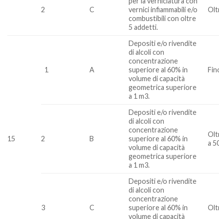
per la verniciatura con
2
C
vernici infiammabili e/o
Olt
combustibili con oltre
5 addetti.
Depositi e/o rivendite
di alcoli con
concentrazione
1
A
superiore al 60% in
Fin
volume di capacità
geometrica superiore
a 1 m3.
Depositi e/o rivendite
di alcoli con
concentrazione
Olt
15
2
B
superiore al 60% in
a 5
volume di capacità
geometrica superiore
a 1 m3.
Depositi e/o rivendite
di alcoli con
concentrazione
3
C
superiore al 60% in
Olt
volume di capacità