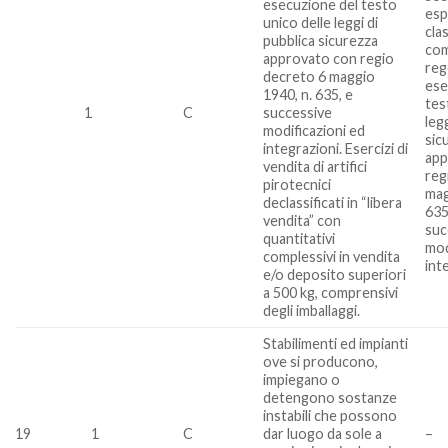
esecuzione del testo
esp
unico delle leggi di
cla
pubblica sicurezza
com
approvato con regio
reg
decreto 6 maggio
ese
1940, n. 635, e
tes
1
C
successive
leg
modificazioni ed
sic
integrazioni. Esercizi di
app
vendita di artifici
reg
pirotecnici
mag
declassificati in “libera
635
vendita” con
suc
quantitativi
mod
complessivi in vendita
int
e/o deposito superiori
a 500 kg, comprensivi
degli imballaggi.
Stabilimenti ed impianti
ove si producono,
impiegano o
detengono sostanze
instabili che possono
19
1
C
dar luogo da sole a
–