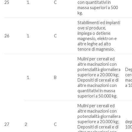
25
1
C
con quantitativi in
massa superiori a 500
kg.
Stabilimenti ed impianti
ove si produce,
impiega o detiene
26
1
C
magnesio, elektron e
altre leghe ad alto
tenore di magnesio.
Mulini per cereali ed
altre macinazioni con
potenzialità giornaliera
Dep
superiore a 20.000 kg;
cere
1
B
Depositi di cereali e di
mac
altre macinazioni con
a 1
quantitativi in massa
superiori a 50.000 kg.
Mulini per cereali ed
altre macinazioni con
potenzialità giornaliera
superiore a 20.000 kg;
dep
27
2
C
Depositi di cereali e di
100