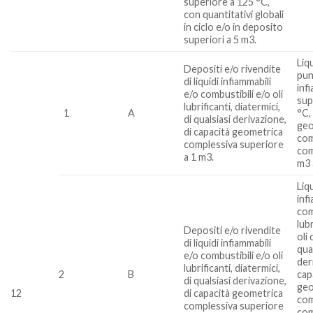
superiore a 125 °C,
con quantitativi globali
in ciclo e/o in deposito
superiori a 5 m3.
Liq
Depositi e/o rivendite
pun
di liquidi infiammabili
inf
e/o combustibili e/o oli
sup
lubrificanti, diatermici,
1
A
°C,
di qualsiasi derivazione,
geo
di capacità geometrica
com
complessiva superiore
com
a 1 m3.
m3 
Liq
inf
com
lubr
Depositi e/o rivendite
oli 
di liquidi infiammabili
qua
e/o combustibili e/o oli
der
lubrificanti, diatermici,
2
B
cap
di qualsiasi derivazione,
geo
12
di capacità geometrica
com
complessiva superiore
com