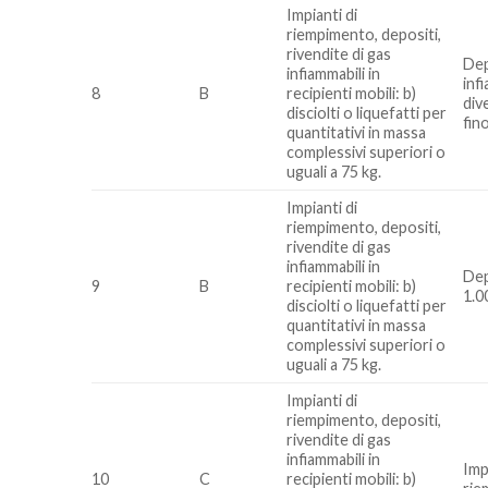
Impianti di
riempimento, depositi,
rivendite di gas
Dep
infiammabili in
inf
8
B
recipienti mobili: b)
div
disciolti o liquefatti per
fin
quantitativi in massa
complessivi superiori o
uguali a 75 kg.
Impianti di
riempimento, depositi,
rivendite di gas
infiammabili in
Dep
9
B
recipienti mobili: b)
1.0
disciolti o liquefatti per
quantitativi in massa
complessivi superiori o
uguali a 75 kg.
Impianti di
riempimento, depositi,
rivendite di gas
infiammabili in
Imp
10
C
recipienti mobili: b)