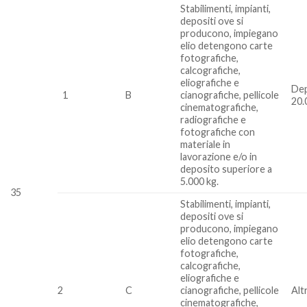
Stabilimenti, impianti,
depositi ove si
producono, impiegano
elio detengono carte
fotografiche,
calcografiche,
eliografiche e
Dep
1
B
cianografiche, pellicole
20.
cinematografiche,
radiografiche e
fotografiche con
materiale in
lavorazione e/o in
deposito superiore a
5.000 kg.
35
Stabilimenti, impianti,
depositi ove si
producono, impiegano
elio detengono carte
fotografiche,
calcografiche,
eliografiche e
2
C
cianografiche, pellicole
Altr
cinematografiche,