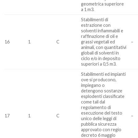
geometrica superiore
a 1 m3.
Stabilimenti di
estrazione con
solventi infiammabili e
raffinazione di oli e
16
1
C
grassi vegetali ed
–
animali, con quantitativi
globali di solventi in
ciclo e/o in deposito
superiori a 0,5 m3.
Stabilimenti ed impianti
ove si producono,
impiegano o
detengono sostanze
esplodenti classificate
come tali dal
regolamento di
esecuzione del testo
17
1
C
–
unico delle leggi di
pubblica sicurezza
approvato con regio
decreto 6 maggio