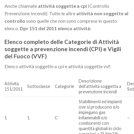
Anche chiamate
attività soggette a cpi
(Controllo
Prevenzione Incendi). Tutte le altre
attività non soggette al
controllo
sono quelle che non sono comprese in questo
elenco.
Dpr 151 del 2011 elenco attività:
Elenco completo delle Categorie di Attività
soggette a prevenzione incendi (CPI) e Vigili
del Fuoco (VVF)
Elenco attività soggette a cpi e attività soggette vvf:
Descrizione
Des
Attività
Sottoclasse
Categorie
dell’attività soggetta a
Sot
151/2011
prevenzione incendi
Stabilimenti ed impianti
ove si producono e/o
impiegano gas
1
1
C
infiammabili e/o
–
comburenti con
quantità globali in ciclo
superiori a 25 Nm3/h