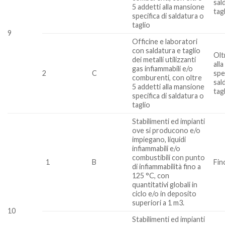
sal
5 addetti alla mansione
tagl
specifica di saldatura o
taglio
9
Officine e laboratori
con saldatura e taglio
Olt
dei metalli utilizzanti
all
gas infiammabili e/o
2
C
spe
comburenti, con oltre
sal
5 addetti alla mansione
tagl
specifica di saldatura o
taglio
Stabilimenti ed impianti
ove si producono e/o
impiegano, liquidi
infiammabili e/o
combustibili con punto
1
B
Fin
di infiammabilità fino a
125 °C, con
quantitativi globali in
ciclo e/o in deposito
superiori a 1 m3.
10
Stabilimenti ed impianti