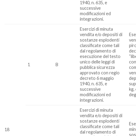
1940, n. 635, e
successive
modificazioni ed
integrazioni.
Esercizi di minuta
vendita e/o depositi di
Ese
sostanze esplodenti
vend
classificate come tali
pir
dal regolamento di
decl
esecuzione del testo
“li
unico delle leggi di
con
1
B
pubblica sicurezza
com
approvato con regio
ven
decreto 6 maggio
dep
1940, n. 635, e
sup
successive
kg,
modificazioni ed
deg
integrazioni.
Esercizi di minuta
vendita e/o depositi di
sostanze esplodenti
Ese
classificate come tali
min
18
dal regolamento di
sos