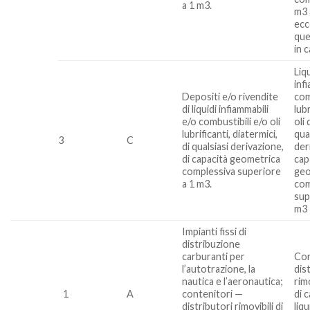
a 1 m3.
m3 
ecc
que
in 
Liq
inf
Depositi e/o rivendite
com
di liquidi infiammabili
lubr
e/o combustibili e/o oli
oli 
lubrificanti, diatermici,
qua
3
C
di qualsiasi derivazione,
der
di capacità geometrica
cap
complessiva superiore
geo
a 1 m3.
com
sup
m3
Impianti fissi di
distribuzione
carburanti per
Con
l’autotrazione, la
dis
nautica e l’aeronautica;
rim
1
A
contenitori —
di 
distributori rimovibili di
liqu