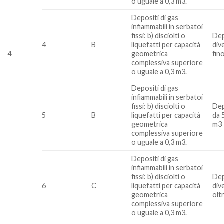
o uguale a 0,3 m3.
Depositi di gas
infiammabili in serbatoi
fissi: b) disciolti o
Dep
4
B
liquefatti per capacità
div
4
geometrica
fin
complessiva superiore
o uguale a 0,3 m3.
Depositi di gas
infiammabili in serbatoi
fissi: b) disciolti o
Dep
5
B
liquefatti per capacità
da 
geometrica
m3
complessiva superiore
o uguale a 0,3 m3.
Depositi di gas
infiammabili in serbatoi
fissi: b) disciolti o
Dep
6
C
liquefatti per capacità
div
geometrica
olt
complessiva superiore
o uguale a 0,3 m3.