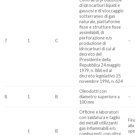
di idrocarburi liquidi e
gassosi e di stoccaggio
sotterraneo di gas
naturale, piattaforme
fisse e strutture fisse
assimilabili, di
perforazione e/o
7
1
C
–
produzione di
idrocarburi di cui al
decreto del
Presidente della
Repubblica 24 maggio
1979, n. 886 ed al
decreto legislativo 25
novembre 1996, n. 624
Oleodotti con
8
1
B
diametro superiore a
–
100 mm
Officine e laboratori
con saldatura e taglio
Fin
dei metalli utilizzanti
all
gas infiammabili e/o
1
B
spe
comburenti, con oltre