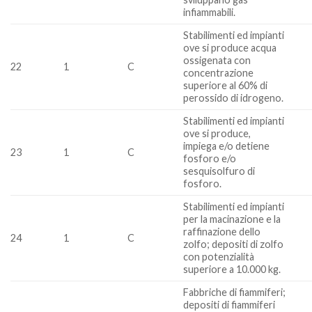
infiammabili.
Stabilimenti ed impianti
ove si produce acqua
ossigenata con
22
1
C
concentrazione
superiore al 60% di
perossido di idrogeno.
Stabilimenti ed impianti
ove si produce,
impiega e/o detiene
23
1
C
fosforo e/o
sesquisolfuro di
fosforo.
Stabilimenti ed impianti
per la macinazione e la
raffinazione dello
24
1
C
zolfo; depositi di zolfo
con potenzialità
superiore a 10.000 kg.
Fabbriche di fiammiferi;
depositi di fiammiferi