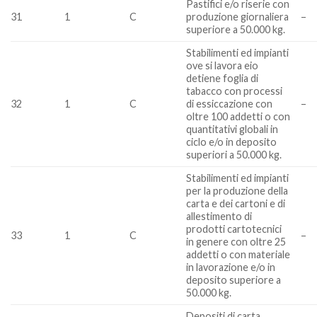
Pastifici e/o riserie con
31
1
C
produzione giornaliera
–
superiore a 50.000 kg.
Stabilimenti ed impianti
ove si lavora eio
detiene foglia di
tabacco con processi
32
1
C
di essiccazione con
–
oltre 100 addetti o con
quantitativi globali in
ciclo e/o in deposito
superiori a 50.000 kg.
Stabilimenti ed impianti
per la produzione della
carta e dei cartoni e di
allestimento di
prodotti cartotecnici
33
1
C
–
in genere con oltre 25
addetti o con materiale
in lavorazione e/o in
deposito superiore a
50.000 kg.
Depositi di carta,