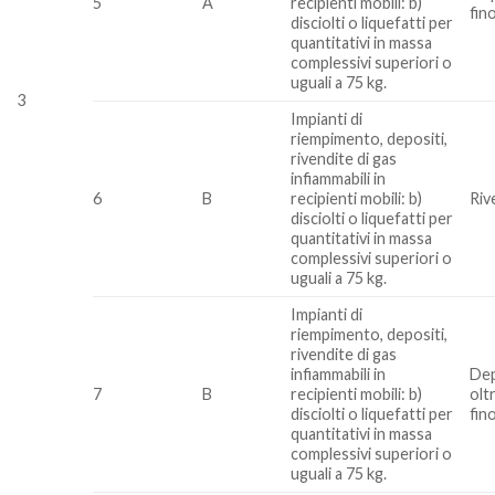
5
A
recipienti mobili: b)
fin
disciolti o liquefatti per
quantitativi in massa
complessivi superiori o
uguali a 75 kg.
3
Impianti di
riempimento, depositi,
rivendite di gas
infiammabili in
6
B
recipienti mobili: b)
Riv
disciolti o liquefatti per
quantitativi in massa
complessivi superiori o
uguali a 75 kg.
Impianti di
riempimento, depositi,
rivendite di gas
infiammabili in
Dep
7
B
recipienti mobili: b)
olt
disciolti o liquefatti per
fin
quantitativi in massa
complessivi superiori o
uguali a 75 kg.