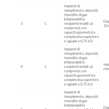
Impianti di
riempimento, depositi,
rivendite di gas
infiammabili in
Dep
3
C
recipienti mobili: a)
10 
compressi con
capacità geometrica
complessiva superiore
o uguale a 0,75 m3.
Impianti di
riempimento, depositi,
rivendite di gas
infiammabili in
Imp
4
C
recipienti mobili: a)
rie
compressi con
capacità geometrica
complessiva superiore
o uguale a 0,75 m3.
Impianti di
riempimento, depositi,
rivendite di gas
infiammabili in
Dep