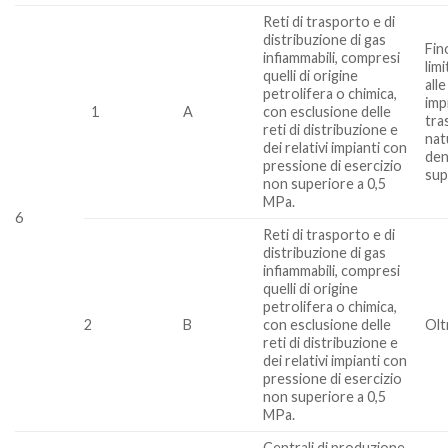
Reti di trasporto e di
distribuzione di gas
Fin
infiammabili, compresi
lim
quelli di origine
alle
petrolifera o chimica,
imp
1
A
con esclusione delle
tra
reti di distribuzione e
nat
dei relativi impianti con
den
pressione di esercizio
sup
non superiore a 0,5
MPa.
6
Reti di trasporto e di
distribuzione di gas
infiammabili, compresi
quelli di origine
petrolifera o chimica,
2
B
con esclusione delle
Olt
reti di distribuzione e
dei relativi impianti con
pressione di esercizio
non superiore a 0,5
MPa.
Centrali di produzione