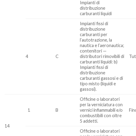
Impianti di
distribuzione
carburanti liquidi
Impianti fissi di
distribuzione
carburanti per
l’autotrazione, la
nautica e l’aeronautica;
contenitori —
4
C
distributori rimovibili di
Tut
carburanti liquidi: b)
Impianti fissi di
distribuzione
carburanti gassosi e di
tipo misto (liquidi e
gassosi).
Officine o laboratori
per la verniciatura con
1
B
vernici infiammabili e/o
Fin
combustibili con oltre
5 addetti.
14
Officine o laboratori