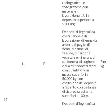
radiografiche e
fotografiche con
materiale in
lavorazione e/o in
deposito superiore a
5.000 kg.
Depositi di legnami da
costruzione e da
lavorazione, di legna da
ardere, di paglia, di
fieno, di canne, di
fascine, di carbone
vegetale e minerale, di
carbonella, di sughero
Fin
1
B
e di altri prodotti affini
kg
con quantitativi in
massa superiori a
50.000 kg con
esclusione dei depositi
all’aperto con distanze
di sicurezza esterne
superiori a 100 m.
36
Depositi di legnami da